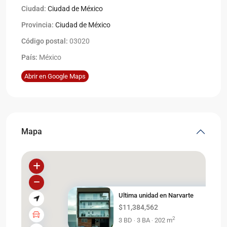
Ciudad:
Ciudad de México
Provincia:
Ciudad de México
Código postal:
03020
País:
México
Abrir en Google Maps
Mapa
Ultima unidad en Narvarte
$11,384,562
2
3 BD
3 BA
202 m
·
·