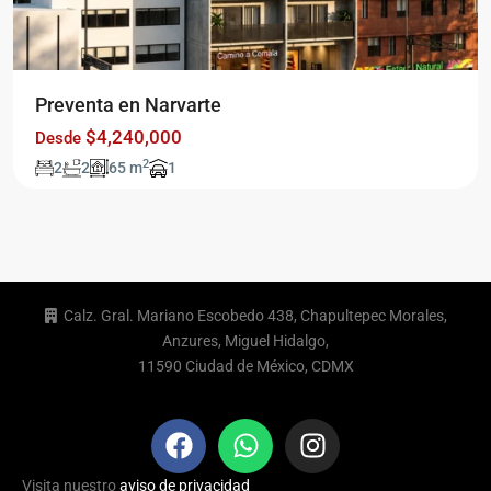
Preventa en Narvarte
$4,240,000
Desde
2
2
2
65 m
1
Calz. Gral. Mariano Escobedo 438, Chapultepec Morales,
Anzures, Miguel Hidalgo,
11590 Ciudad de México, CDMX
Visita nuestro
aviso de privacidad