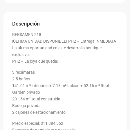
Descripción
REBSAMEN 218
¡ÚLTIMA UNIDAD DISPONIBLE! PH2 – Entrega INMEDIATA
La última oportunidad en este desarrollo boutique
exclusivo.
PH2 – La joya que queda:
3 recámaras
2.5 baños
141.01 m² interiores + 7.18 m² balcón + 52.16 m² Roof
Garden privado
201.54 m² total construida
Bodega privada
2 cajones de estacionamiento
Precio especial: $11,384,562
Esquema de pago claro y accesible: