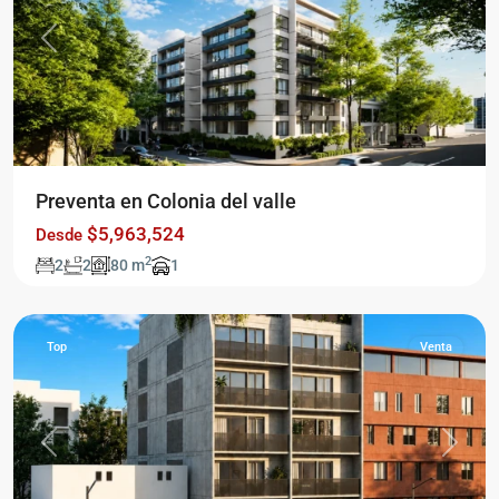
Previous
Next
Preventa en Colonia del valle
$5,963,524
Desde
Ciudad
2
2
2
80 m
1
de
México
Top
Venta
Previous
Next