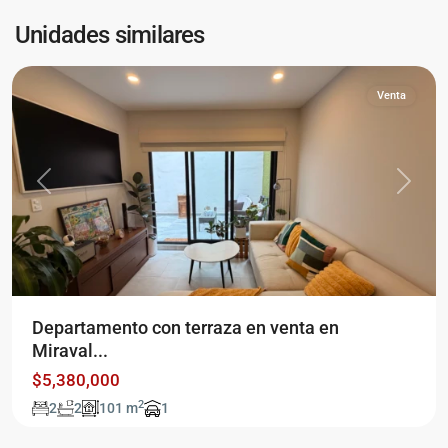
de
Unidades similares
México
Venta
Previous
Next
Del
Departamento con terraza en venta en
valle
Miraval...
centro
,
$5,380,000
Ciudad
2
2
2
101 m
1
de
México