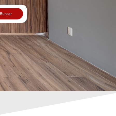
Buscar
Del
valle
centro
,
Ciudad