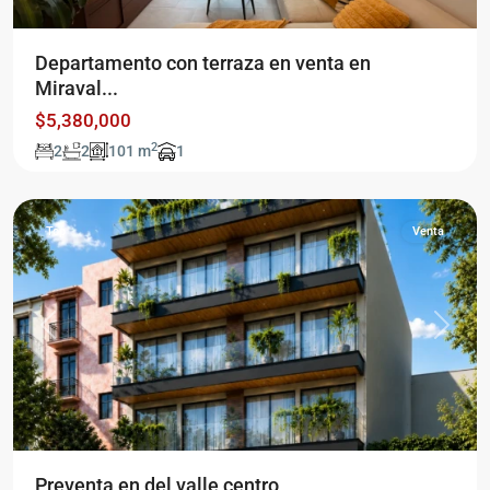
Del
Departamento con terraza en venta en
valle
Miraval...
centro
,
$5,380,000
Ciudad
2
2
2
101 m
1
de
México
Top
Venta
Previous
Next
Del
valle
Preventa en del valle centro