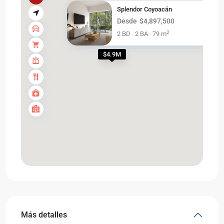
Splendor Coyoacán
Desde
$4,897,500
2
2 BD
2 BA
79 m
·
·
$4.9M
Más detalles