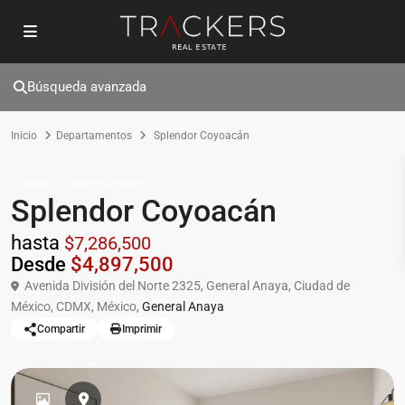
Búsqueda avanzada
Inicio
Departamentos
Splendor Coyoacán
Venta
Departamentos
Splendor Coyoacán
hasta
$7,286,500
Desde
$4,897,500
Avenida División del Norte 2325, General Anaya, Ciudad de
México, CDMX, México,
General Anaya
Compartir
Imprimir