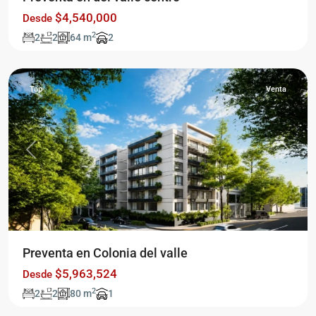
sur
,
$4,540,000
Desde
Ciudad
2
2
2
64 m
2
de
México
Top
Venta
Previous
Next
Preventa en Colonia del valle
$5,963,524
Desde
Ciudad
2
2
2
80 m
1
de
México