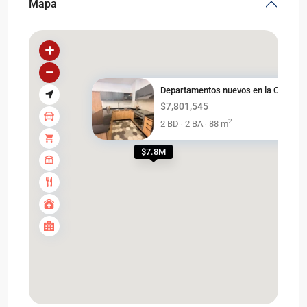
Mapa
Departamentos nuevos en la Col...
$7,801,545
2
2 BD
2 BA
88 m
·
·
$7.8M