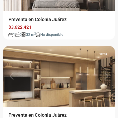
Preventa en Colonia Juárez
Juárez
,
$3,622,421
Ciudad
2
1
0
32 m
No disponible
de
México
Venta
Previous
Next
Preventa en Colonia Juárez