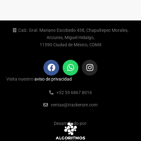
Calz. Gral. Mariano Escobedo 438, Chapultepec Morales,
Anzures, Miguel Hidalgo,
11590 Ciudad de México, CDMX
Visita nuestro
aviso de privacidad
+52 55 6867 8016
ventas@trackersre.com
Desarrollado por: