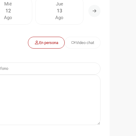
Mié
Jue
Vie
12
13
14
Ago
Ago
Ago
En persona
Video chat
Del