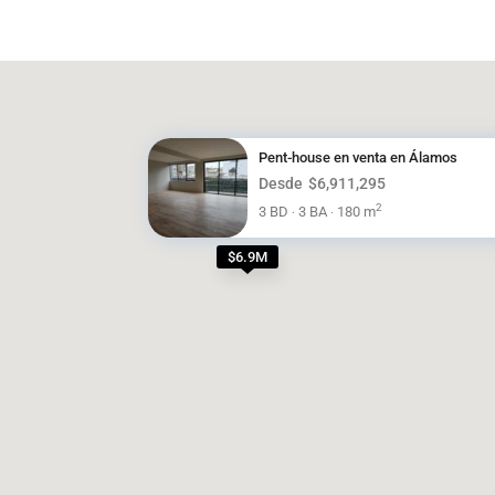
Pent-house en venta en Álamos
Desde
$6,911,295
2
3 BD
3 BA
180 m
·
·
$6.9M