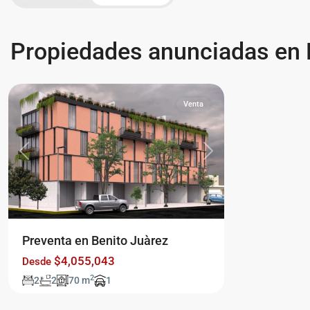
Benito
Propiedades anunciadas en 
Juárez
,
Nativitas
Venta
Previous
Next
Preventa en Benito Juàrez
$4,055,043
Desde
2
2
2
70 m
1